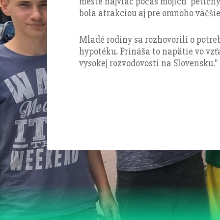
meste najviac počas mojich petičný
bola atrakciou aj pre omnoho väčšie 
Mladé rodiny sa rozhovorili o potre
hypotéku. Prináša to napätie vo vzť
vysokej rozvodovosti na Slovensku."