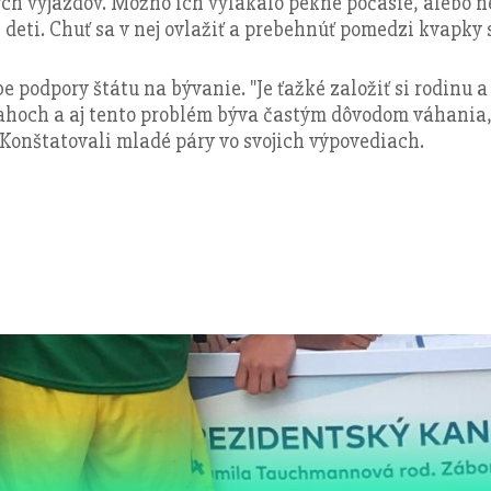
ch výjazdov. Možno ich vylákalo pekné počasie, alebo 
deti. Chuť sa v nej ovlažiť a prebehnúť pomedzi kvapky s
be podpory štátu na bývanie. "Je ťažké založiť si rodinu
ahoch a aj tento problém býva častým dôvodom váhania, č
 Konštatovali mladé páry vo svojich výpovediach.