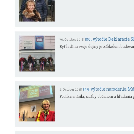
100. výročie Deklarácie
30. October 2018
Byť hrdí na svoje dejiny je základom budovan
149.výročie narodenia M
2. October 2018
Politik nenásila, služby občanom a hľadania