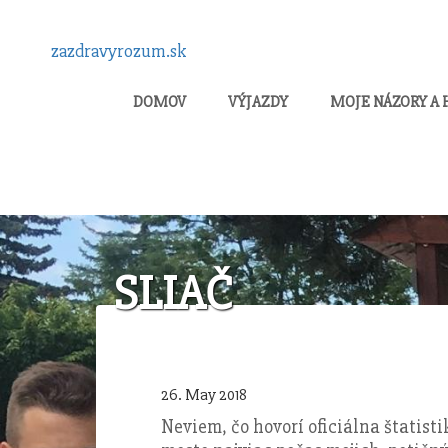
zazdravyrozum.sk
DOMOV
VÝJAZDY
MOJE NÁZORY A
SLIAČ
26. May 2018
Neviem, čo hovorí oficiálna štatist