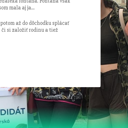
neďaleká fontána. Fontána však
om mala aj ja...
 a potom až do dôchodku splácať
i si založiť rodinu a tiež