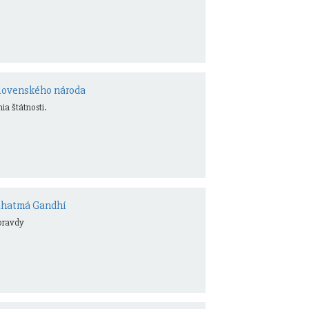
 Slovenského národa
ia štátnosti.
áhatmá Gandhí
 pravdy