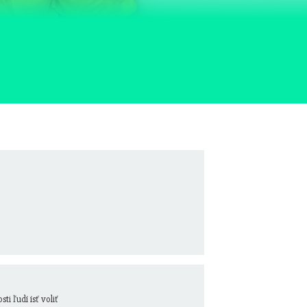
i ľudí ísť voliť