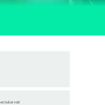
i ľudí ísť voliť