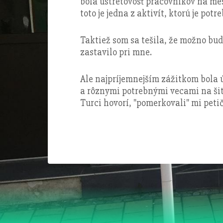
bola ústretovosť pracovníkov na mes
toto je jedna z aktivít, ktorú je pot
Taktiež som sa tešila, že možno bud
zastavilo pri mne.
Ale najpríjemnejším zážitkom bola
a rôznymi potrebnými vecami na šiti
Turci hovorí, "pomerkovali" mi petič