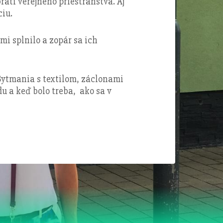
atí verejného priestranstva. Aj
ciu.
mi splnilo a zopár sa ich
ytmania s textilom, záclonami
u a keď bolo treba, ako sa v