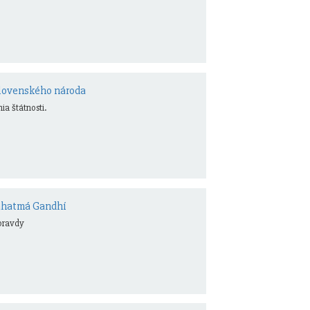
 Slovenského národa
ia štátnosti.
áhatmá Gandhí
 pravdy