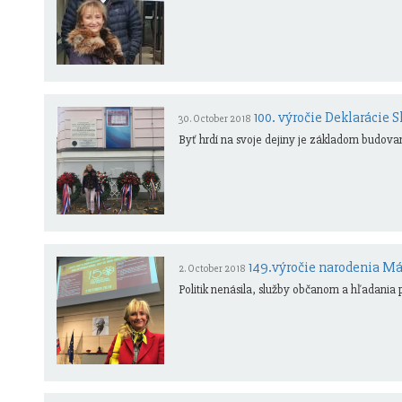
100. výročie Deklarácie
30. October 2018
Byť hrdí na svoje dejiny je základom budovan
149.výročie narodenia M
2. October 2018
Politik nenásila, služby občanom a hľadania