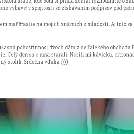
tskom úrade, kde som si prišla zobrať rozhodnutie o zabr
rebné vybaviť v spojitosti so získavaním podpisov pod petí
em mať šťastie na mojich známich z mladosti. Aj toto sa 
 úžasná pohostinnosť dvoch dám z neďalekého obchodu B
e. Celý deň sa o mňa starali. Nosili mi kávičku, citronád
ný stolík. Srdečná vďaka :)))