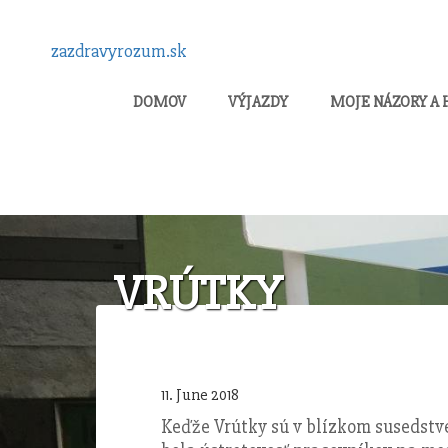
zazdravyrozum.sk
DOMOV
VÝJAZDY
MOJE NÁZORY A
VRÚTKY
11. June 2018
Keďže Vrútky sú v blízkom susedst