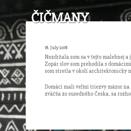
ČIČMANY
18. July 2018
Nezdržala som sa v tejto malebnej a 
Zopár slov som prehodila s domácimi
som stretla v okolí architektonicky 
Domáci mali veľmi triezvy mázor na 
zväčša zo susedného Česka, sa rozhov